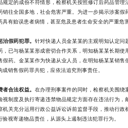
品规定的成份不符情形，检察机关按照修订后药品管理
药销往全国多地，社会危害严重。为进一步揭示涉案假
药具有贻误患者病情，甚至危及患者生命安全的严重危
惩治假药犯罪。
针对快递人员金某某的主观明知认定问
药，已与杨某某形成密切合作关系，明知杨某某长期使
售假药。金某某作为快递从业人员，在明知杨某某销售
构成销售假药罪共犯，应依法追究刑事责任。
费者合法权益。
在办理刑事案件的同时，检察机关围绕
验视制度及执行寄递违禁物品规定方面存在违法行为，
察机关充分运用行政公益诉讼诉前监督手段，推动行政
行验视寄递物品责任，从源头上遏制违法犯罪行为。