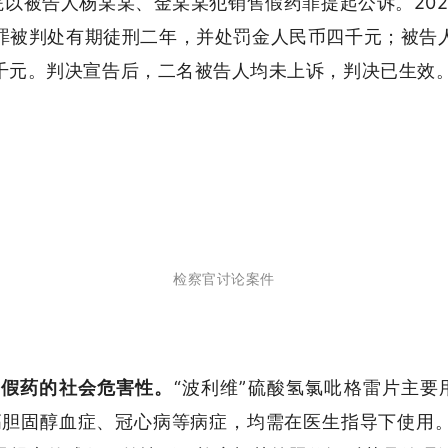
察院以被告人杨某某、金某某犯销售假药罪提起公诉。202
罪被判处有期徒刑二年，并处罚金人民币四千元；被告
千元。判决宣告后，二名被告人均未上诉，判决已生效
检察官讨论案件
案假药的社会危害性。
“波利维”硫酸氢氯吡格雷片主要
高胆固醇血症、冠心病等病症，均需在医生指导下使用