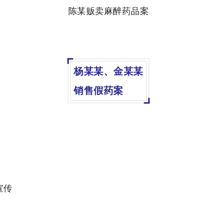
陈某贩卖麻醉药品案
杨某某、金某某
销售假药案
宣传